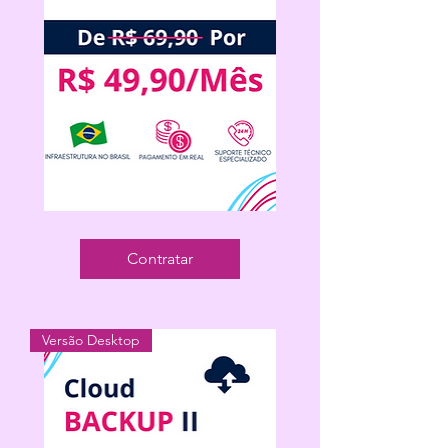
Cloud
Backup
Desktop
Contratar
50
Versão Desktop