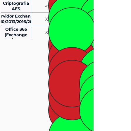
Criptografia
✓
✓
AES
ervidor Exchange
X
✓
10/2013/2016/2019
(DAG ou Stand
Office 365
X
✓
Alone)
(Exchange
nLine/SharePoint
OnLine e
OneDrive)