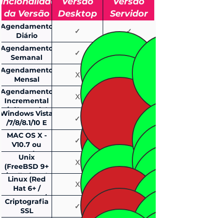
uncionalidade
Versão
Versão
da Versão
Desktop
Servidor
Agendamento
✓
✓
Diário
Agendamento
✓
✓
Semanal
Agendamento
X
✓
Mensal
Agendamento
X
✓
Incremental
/Diferencial
Windows Vista
✓
✓
/7/8/8.1/10 E
SERVIDORES
MAC OS X -
✓
✓
2008/2012/2016
V10.7 ou
Superior
Unix
X
✓
(FreeBSD 9+
/ Sollaris10+)
Linux (Red
X
✓
Hat 6+ /
Centos 6+ /
Criptografia
✓
✓
Ubuntu 14.+
SSL
Lts)