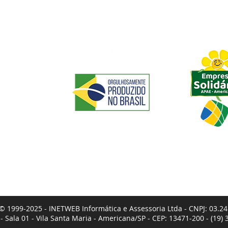
REDES SOCIAIS
ASSOCIAÇ
PAM
ACIDADE
RCERIAS
E REEMBOLSO
REGA
LIDADE INTEGRADA
DECLARAÇÃO DE ACESSIBILIDADE
© 1999-2025 - INETWEB Informática e Assessoria Ltda - CNPJ: 03.2
- Sala 01 - Vila Santa Maria - Americana/SP - CEP: 13471-200 - (19)