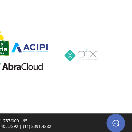
ÕES
PAGAMENTOS
Ativações em até 24 horas
41.757/0001-65
 3405.7292 | (11) 2391.4282