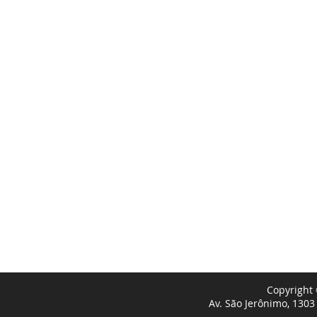
PRODUTOS
A INETWEB
HOSPEDAGEM DE SITES
ATENDIMENTO
CLOUD SERVERS
NOSSA HISTÓRIA
EMAIL PROFISSIONAL
CONTRATOS
CLOUD BACKUP
BLOG
TERMOS DE USO
POLÍTICA ANTI-S
POLÍTICA DE PRIV
PROGRAMA DE PA
CANCELAMENTO 
POLÍTICA DE ENT
POLÍTICA DE QUA
Copyright 
Av. São Jerônimo, 1303 